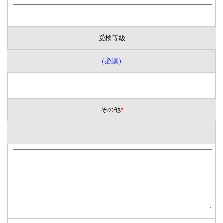
受検等級
（必須）
その他
*