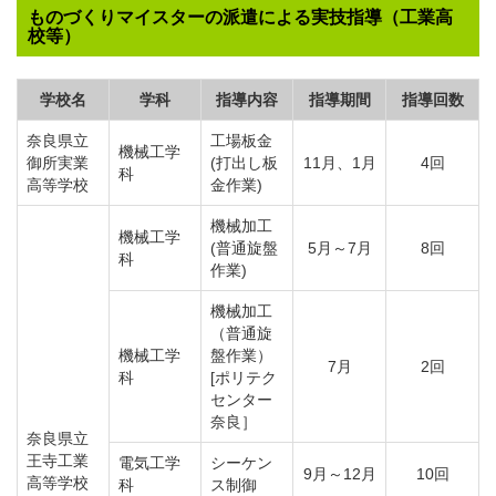
ものづくりマイスターの派遣による実技指導（工業高
校等）
学校名
学科
指導内容
指導期間
指導回数
奈良県立
工場板金
機械工学
御所実業
(打出し板
11月、1月
4回
科
高等学校
金作業)
機械加工
機械工学
(普通旋盤
5月～7月
8回
科
作業)
機械加工
（普通旋
機械工学
盤作業）
7月
2回
科
[ポリテク
センター
奈良］
奈良県立
王寺工業
電気工学
シーケン
9月～12月
10回
高等学校
科
ス制御