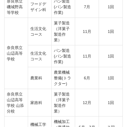
奈良県立
パン製造
フードデ
磯城野高
(パン製造
7月
1回
ザイン科
等学校
作業)
菓子製造
生活文化
（洋菓子
11月
1回
コース
製造作
業）
奈良県立
パン製造
山辺高等
生活文化
(パン製造
11月
1回
学校
コース
作業)
農業機械
農業科
整備(トラ
6月
1回
クター)
奈良県立
菓子製造
山辺高等
（洋菓子
家政科
12月
1回
学校 山添
製造作
分校
業）
機械加工
機械工学