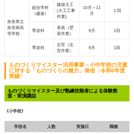
建築大工
総合学科
10月～11
(大工工事
２回
（建築）
月
作業)
奈良県立
奈良南高
表装（壁
専攻科
9月
1回
等学校
装作業）
左官（左
専攻科
9月
1回
官作業）
ものづくりマイスター活用事業－小中学校の児童
に対する「ものづくりの魅力」発信〈令和6年度
実績〉
ものづくりマイスター及び熟練技能者による体験教
室・実演講話
《小学校》
学校名
人数
実施日
職種