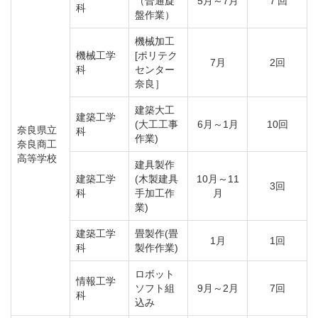
（普通旋
5月～7月
７回
科
盤作業）
機械加工
機械工学
[ポリテク
7月
2回
科
センター
奈良］
建築大工
建築工学
(大工工事
6月～1月
10回
奈良県立
科
作業)
奈良商工
高等学校
建具製作
建築工学
(木製建具
10月～11
3回
科
手加工作
月
業)
建築工学
畳製作(畳
1月
1回
科
製作作業)
ロボット
情報工学
ソフト組
9月～2月
7回
科
込み