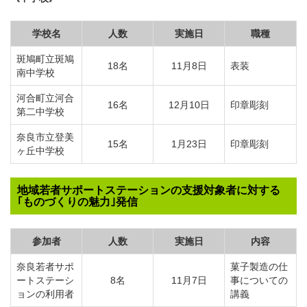
学校名
人数
実施日
職種
斑鳩町立斑鳩
18名
11月8日
表装
南中学校
河合町立河合
16名
12月10日
印章彫刻
第二中学校
奈良市立登美
15名
1月23日
印章彫刻
ヶ丘中学校
地域若者サポートステーションの支援対象者に対する
｢ものづくりの魅力｣発信
参加者
人数
実施日
内容
奈良若者サポ
菓子製造の仕
ートステーシ
8名
11月7日
事についての
ョンの利用者
講義