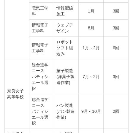
電気工学
情報配線
1月
3回
科
施工
情報電子
ウェブデ
8月
3回
工学科
ザイン
ロボット
情報電子
ソフト組
1月～2月
6回
工学科
込み
総合進学
コース
菓子製造
パティシ
(洋菓子製
7月～2月
3回
エール選
造作業)
択
奈良女子
高等学校
総合進学
コース
パン製造
パティシ
(パン製造
9月～10月
2回
エール選
作業)
択